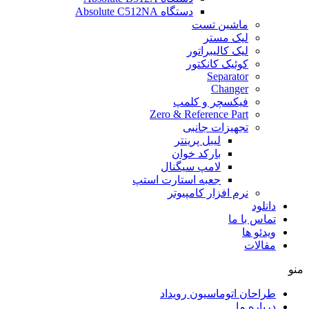
دستگاه Absolute C512NA
ماشین تست
لیک مستر
لیک کالیبراتور
کوئیک کانکتور
Separator
Changer
فیکسچر و کلمپ
Zero & Reference Part
تجهیزات جانبی
لیبل پرینتر
بارکد خوان
لامپ سیگنال
جعبه استارت استپ
نرم افزار کامپیوتر
دانلود
تماس با ما
ویدئو ها
مقالات
منو
طراحان اتوماسیون رویداد
درباره ما