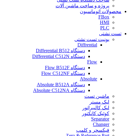
پروژه و ساخت ماشین آلات
محصولات اتوماسیون
FBox
HMI
PLC
تست نشتی
یونیت تست نشتی
Diffrential
دستگاه Differential B512
دستگاه Differential C512N
Flow
دستگاه Flow B512F
دستگاه Flow C512NF
Absolute
دستگاه Absolute B512A
دستگاه Absolute C512NA
ماشین تست
لیک مستر
لیک کالیبراتور
کوئیک کانکتور
Separator
Changer
فیکسچر و کلمپ
Zero & Reference Part