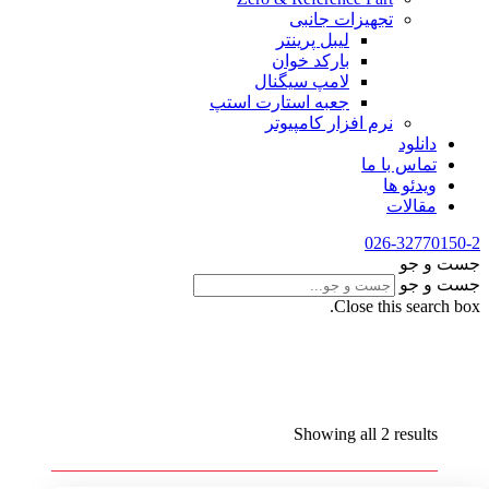
تجهیزات جانبی
لیبل پرینتر
بارکد خوان
لامپ سیگنال
جعبه استارت استپ
نرم افزار کامپیوتر
دانلود
تماس با ما
ویدئو ها
مقالات
026-32770150-2
جست و جو
جست و جو
Close this search box.
Showing all 2 results