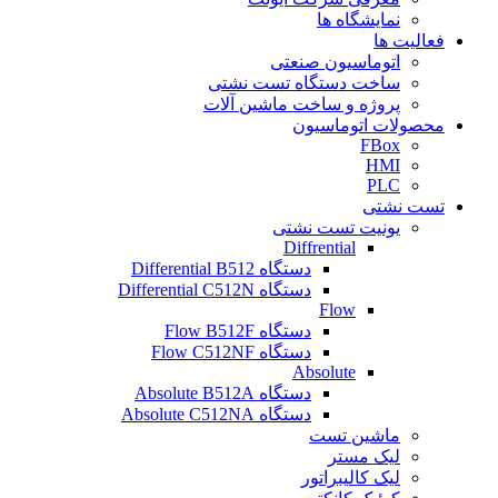
نمایشگاه ها
فعالیت ها
اتوماسیون صنعتی
ساخت دستگاه تست نشتی
پروژه و ساخت ماشین آلات
محصولات اتوماسیون
FBox
HMI
PLC
تست نشتی
یونیت تست نشتی
Diffrential
دستگاه Differential B512
دستگاه Differential C512N
Flow
دستگاه Flow B512F
دستگاه Flow C512NF
Absolute
دستگاه Absolute B512A
دستگاه Absolute C512NA
ماشین تست
لیک مستر
لیک کالیبراتور