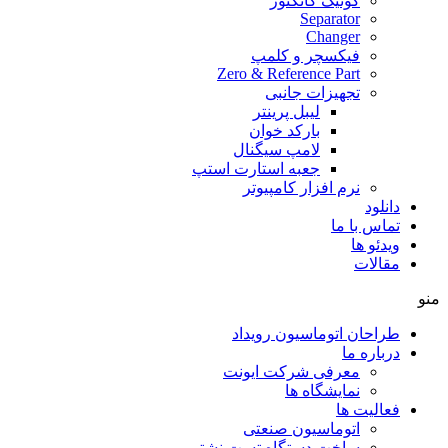
کوئیک کانکتور
Separator
Changer
فیکسچر و کلمپ
Zero & Reference Part
تجهیزات جانبی
لیبل پرینتر
بارکد خوان
لامپ سیگنال
جعبه استارت استپ
نرم افزار کامپیوتر
دانلود
تماس با ما
ویدئو ها
مقالات
منو
طراحان اتوماسیون رویداد
درباره ما
معرفی شرکت ایونت
نمایشگاه ها
فعالیت ها
اتوماسیون صنعتی
ساخت دستگاه تست نشتی