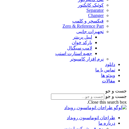
کوئیک کانکتور
Separator
Changer
فیکسچر و کلمپ
Zero & Reference Part
تجهیزات جانبی
لیبل پرینتر
بارکد خوان
لامپ سیگنال
جعبه استارت استپ
نرم افزار کامپیوتر
دانلود
تماس با ما
ویدئو ها
مقالات
جست و جو
جست و جو
Close this search box.
طراحان اتوماسیون رویداد
درباره ما
معرفی شرکت ایونت