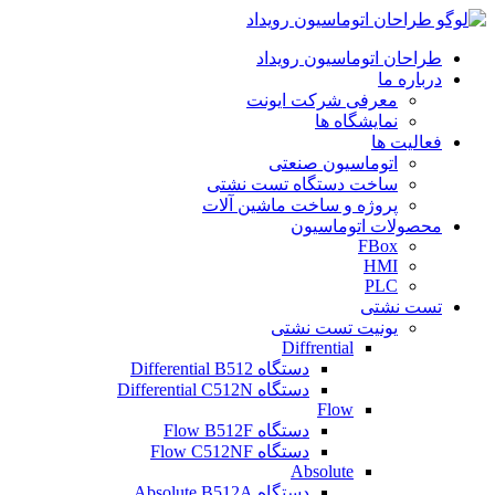
طراحان اتوماسیون رویداد
درباره ما
معرفی شرکت ایونت
نمایشگاه ها
فعالیت ها
اتوماسیون صنعتی
ساخت دستگاه تست نشتی
پروژه و ساخت ماشین آلات
محصولات اتوماسیون
FBox
HMI
PLC
تست نشتی
یونیت تست نشتی
Diffrential
دستگاه Differential B512
دستگاه Differential C512N
Flow
دستگاه Flow B512F
دستگاه Flow C512NF
Absolute
دستگاه Absolute B512A