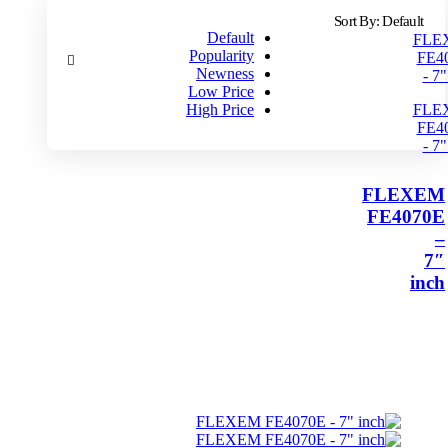
Sort By:
Default
Default
Popularity
Newness
Low Price
High Price
FLEXEM
FE4070E
–
7″
inch
اطلاعات
بیشتر