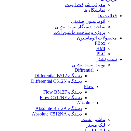
معرفی شرکت ایونت
نمایشگاه ها
فعالیت ها
اتوماسیون صنعتی
ساخت دستگاه تست نشتی
پروژه و ساخت ماشین آلات
محصولات اتوماسیون
FBox
HMI
PLC
تست نشتی
یونیت تست نشتی
Diffrential
دستگاه Differential B512
دستگاه Differential C512N
Flow
دستگاه Flow B512F
دستگاه Flow C512NF
Absolute
دستگاه Absolute B512A
دستگاه Absolute C512NA
ماشین تست
لیک مستر
لیک کالیبراتور