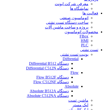
معرفی شرکت ایونت
نمایشگاه ها
فعالیت ها
اتوماسیون صنعتی
ساخت دستگاه تست نشتی
پروژه و ساخت ماشین آلات
محصولات اتوماسیون
FBox
HMI
PLC
تست نشتی
یونیت تست نشتی
Diffrential
دستگاه Differential B512
دستگاه Differential C512N
Flow
دستگاه Flow B512F
دستگاه Flow C512NF
Absolute
دستگاه Absolute B512A
دستگاه Absolute C512NA
ماشین تست
لیک مستر
لیک کالیبراتور