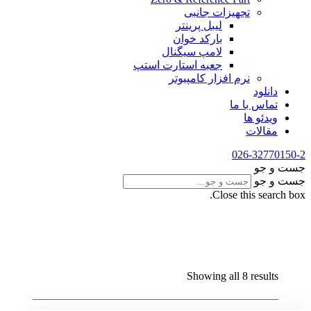
تجهیزات جانبی
لیبل پرینتر
بارکد خوان
لامپ سیگنال
جعبه استارت استپ
نرم افزار کامپیوتر
دانلود
تماس با ما
ویدئو ها
مقالات
026-32770150-2
جست و جو
جست و جو
Close this search box.
Showing all 8 results