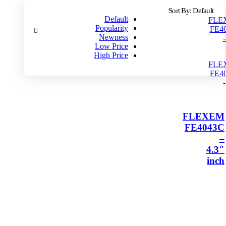
Sort By:
Default
Default
Popularity
Newness
Low Price
High Price
FLEXEM
FE4043C
–
4.3″
inch
اطلاعات
بیشتر