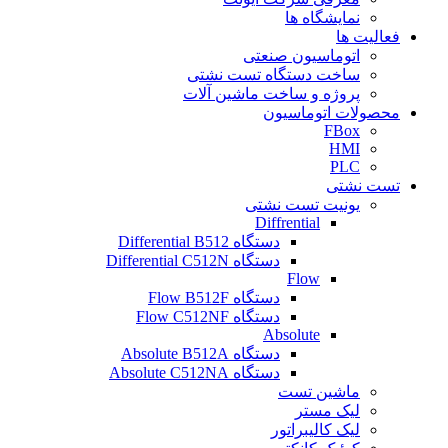
نمایشگاه ها
فعالیت ها
اتوماسیون صنعتی
ساخت دستگاه تست نشتی
پروژه و ساخت ماشین آلات
محصولات اتوماسیون
FBox
HMI
PLC
تست نشتی
یونیت تست نشتی
Diffrential
دستگاه Differential B512
دستگاه Differential C512N
Flow
دستگاه Flow B512F
دستگاه Flow C512NF
Absolute
دستگاه Absolute B512A
دستگاه Absolute C512NA
ماشین تست
لیک مستر
لیک کالیبراتور