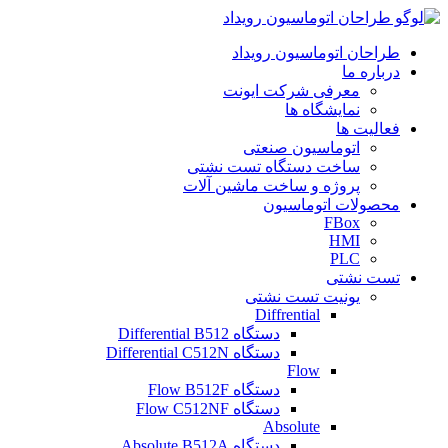
طراحان اتوماسیون رویداد
درباره ما
معرفی شرکت ایونت
نمایشگاه ها
فعالیت ها
اتوماسیون صنعتی
ساخت دستگاه تست نشتی
پروژه و ساخت ماشین آلات
محصولات اتوماسیون
FBox
HMI
PLC
تست نشتی
یونیت تست نشتی
Diffrential
دستگاه Differential B512
دستگاه Differential C512N
Flow
دستگاه Flow B512F
دستگاه Flow C512NF
Absolute
دستگاه Absolute B512A