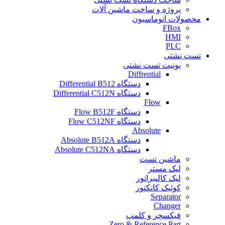
پروژه و ساخت ماشین آلات
محصولات اتوماسیون
FBox
HMI
PLC
تست نشتی
یونیت تست نشتی
Diffrential
دستگاه Differential B512
دستگاه Differential C512N
Flow
دستگاه Flow B512F
دستگاه Flow C512NF
Absolute
دستگاه Absolute B512A
دستگاه Absolute C512NA
ماشین تست
لیک مستر
لیک کالیبراتور
کوئیک کانکتور
Separator
Changer
فیکسچر و کلمپ
Zero & Reference Part