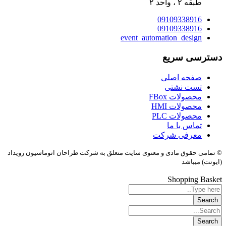
طبقه ۲ ، واحد ۲
09109338916
09109338916
event_automation_design
دسترسی سریع
صفحه اصلی
تست نشتی
محصولات FBox
محصولات HMI
محصولات PLC
تماس با ما
معرفی شرکت
© تمامی حقوق مادی و معنوی سایت متعلق به شرکت طراحان اتوماسیون رویداد
(ایونت) میباشد
Shopping Basket