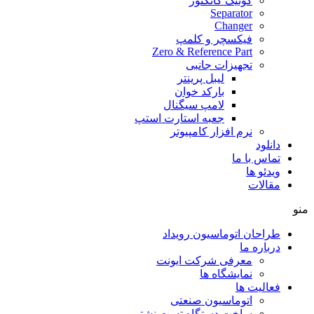
کوئیک کانکتور
Separator
Changer
فیکسچر و کلمپ
Zero & Reference Part
تجهیزات جانبی
لیبل پرینتر
بارکد خوان
لامپ سیگنال
جعبه استارت استپ
نرم افزار کامپیوتر
دانلود
تماس با ما
ویدئو ها
مقالات
منو
طراحان اتوماسیون رویداد
درباره ما
معرفی شرکت ایونت
نمایشگاه ها
فعالیت ها
اتوماسیون صنعتی
ساخت دستگاه تست نشتی