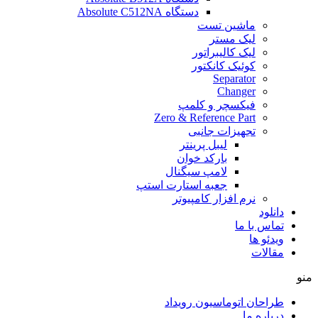
دستگاه Absolute C512NA
ماشین تست
لیک مستر
لیک کالیبراتور
کوئیک کانکتور
Separator
Changer
فیکسچر و کلمپ
Zero & Reference Part
تجهیزات جانبی
لیبل پرینتر
بارکد خوان
لامپ سیگنال
جعبه استارت استپ
نرم افزار کامپیوتر
دانلود
تماس با ما
ویدئو ها
مقالات
منو
طراحان اتوماسیون رویداد
درباره ما