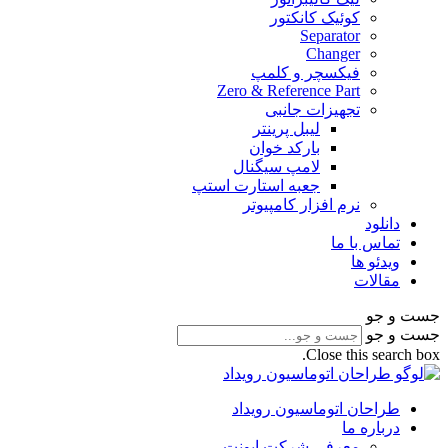
کوئیک کانکتور
Separator
Changer
فیکسچر و کلمپ
Zero & Reference Part
تجهیزات جانبی
لیبل پرینتر
بارکد خوان
لامپ سیگنال
جعبه استارت استپ
نرم افزار کامپیوتر
دانلود
تماس با ما
ویدئو ها
مقالات
جست و جو
جست و جو
Close this search box.
طراحان اتوماسیون رویداد
درباره ما
معرفی شرکت ایونت