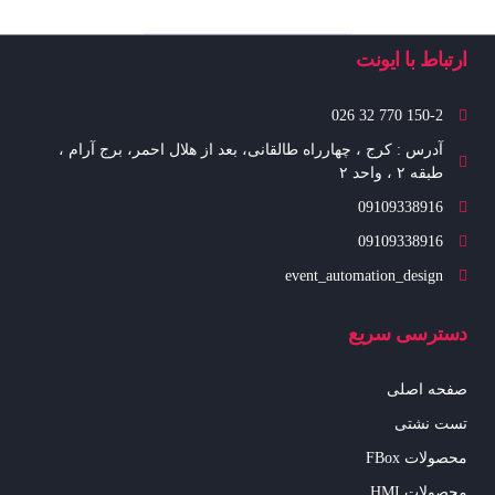
ارتباط با ایونت
150-2 770 32 026
آدرس : کرج ، چهارراه طالقانی، بعد از هلال احمر، برج آرام ،
طبقه ۲ ، واحد ۲
09109338916
09109338916
event_automation_design
دسترسی سریع
صفحه اصلی
تست نشتی
محصولات FBox
محصولات HMI