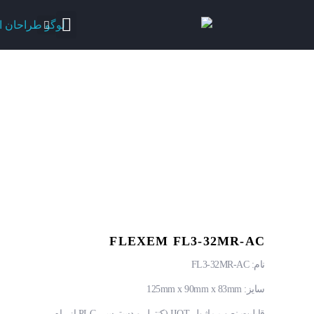
FLEXEM FL3-32MR-AC
نام: FL3-32MR-AC
سایز: 125mm x 90mm x 83mm
قابلیت نصب ماژول IIOT (کنترل و دسترسی PLC از راه