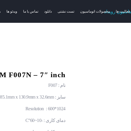
فعالیت ها
محصولات اتوماسیون
تست نشتی
دانلود
تماس با ما
ویدئو ها
م
 F007N – 7″ inch
نام : F007
سایز : 185.1mm x 130.9mm x 32.6mm
Resolution : 600*1024
دمای کاری : -10~60°C