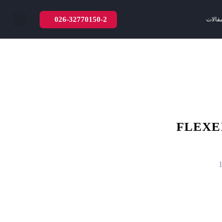
026-32770150-2
قالات
FLEXEM